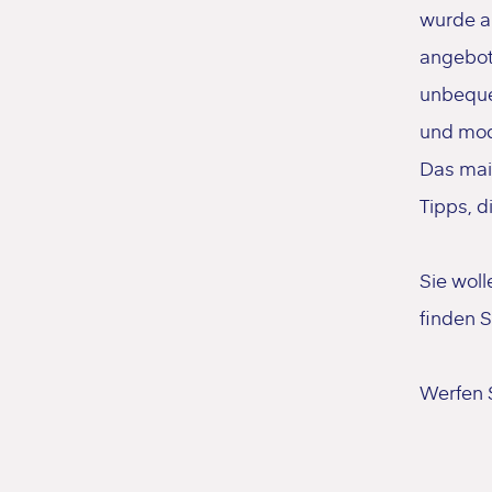
wurde a
angebot
unbeque
und mod
Das maie
Tipps, d
Sie wol
finden S
Werfen S