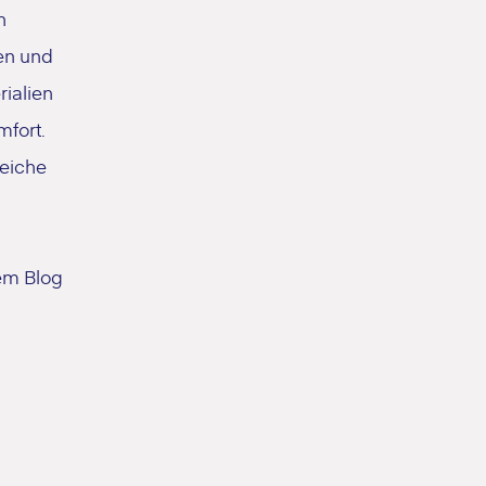
n
en und
ialien
fort.
reiche
em Blog