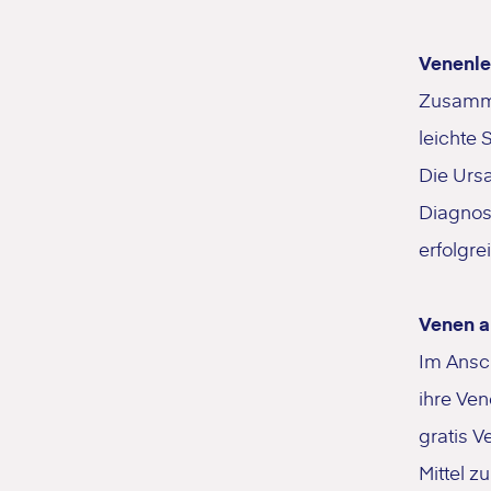
Venenle
Zusamme
leichte 
Die Ursa
Diagnost
erfolgr
Venen a
Im Ansch
ihre Ven
gratis 
Mittel 