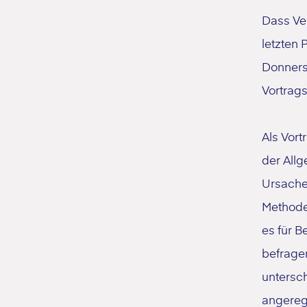
Dass Ve
letzten
Donners
Vortrag
Als Vort
der Allg
Ursache
Methode
es für B
befrage
untersc
angeregt