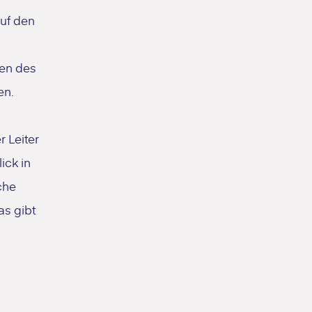
auf den
men des
en.
r Leiter
ick in
che
s gibt