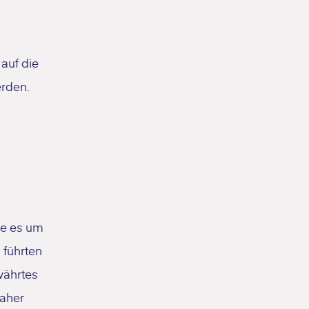
auf die
erden.
ie es um
 führten
währtes
Daher