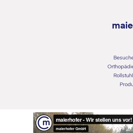
maie
Besuche
Orthopädie
Rollstu
Produ