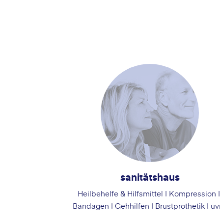
sanitätshaus
Heilbehelfe & Hilfsmittel
I Kompression 
Bandagen | Gehhilfen I
Brustprothetik I u