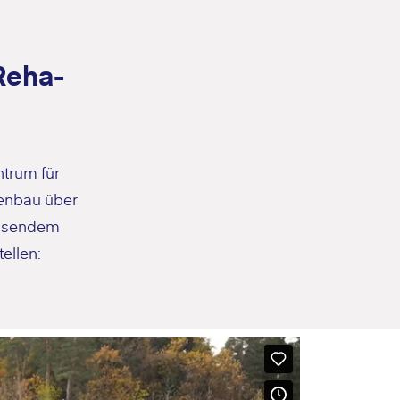
Reha-
trum für
senbau über
assendem
ellen: